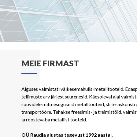
MEIE FIRMAST
Alguses valmistati väikesemahulisi metalltooteid. Edas
tellimuste arv järjest suurenesid. Käesoleval ajal valmist
soovidele mitmesuguseid metalltooteid, sh teraskonstr
transportööre. Tehakse freesimis- ja treimistöid, valmi
ja roostevaba metallist tooteid.
OÜ Raudla alustas tegevust 1992 aastal.