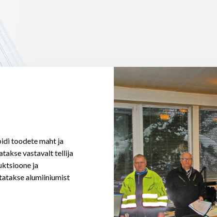
pidi toodete maht ja
atakse vastavalt tellija
uktsioone ja
statakse alumiiniumist