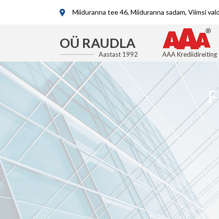
Miiduranna tee 46, Miiduranna sadam, Viimsi va
OÜ RAUDLA
Aastast 1992
AAA Krediidireiting
F