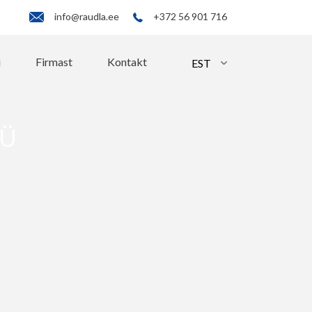
info@raudla.ee
+372 56 901 716
i
Firmast
Kontakt
OÜ