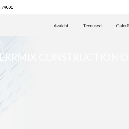
ld 74001
Avaleht
Teenused
Galeri
ERRMIX CONSTRUCTION 