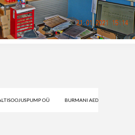
LTISOOJUSPUMP OÜ
BURMANI AED OÜ
GENIS