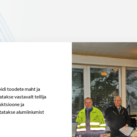
pidi toodete maht ja
atakse vastavalt tellija
uktsioone ja
statakse alumiiniumist