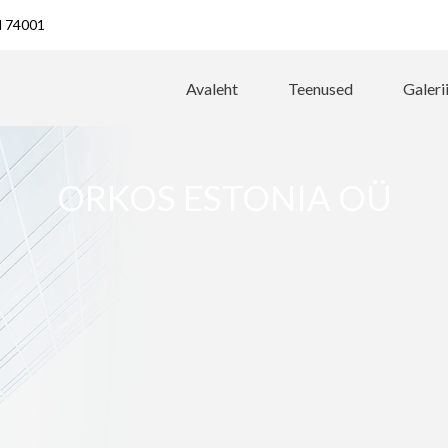
ld 74001
Avaleht
Teenused
Galeri
ORKOS ESTONIA OÜ