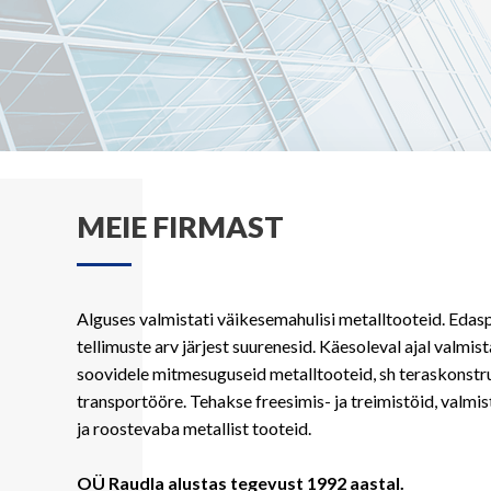
MEIE FIRMAST
Alguses valmistati väikesemahulisi metalltooteid. Edas
tellimuste arv järjest suurenesid. Käesoleval ajal valmist
soovidele mitmesuguseid metalltooteid, sh teraskonstr
transportööre. Tehakse freesimis- ja treimistöid, valmi
ja roostevaba metallist tooteid.
OÜ Raudla alustas tegevust 1992 aastal.