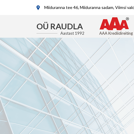
Miiduranna tee 46, Miiduranna sadam, Viimsi va
OÜ RAUDLA
Aastast 1992
AAA Krediidireiting