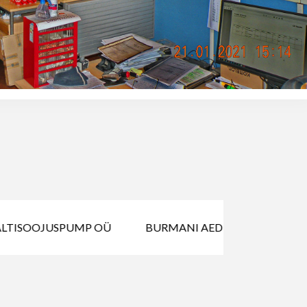
LTISOOJUSPUMP OÜ
BURMANI AED OÜ
GENIS