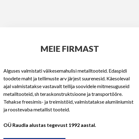
MEIE FIRMAST
Alguses valmistati väikesemahulisi metalltooteid. Edaspidi
toodete maht ja tellimuste arv järjest suurenesid. Käesoleval
ajal valmistatakse vastavalt tellija soovidele mitmesuguseid
metalltooteid, sh teraskonstruktsioone ja transportööre.
Tehakse freesimis- ja treimistöid, valmistatakse alumiiniumist
ja roostevaba metallist tooteid.
OÜ Raudla alustas tegevust 1992 aastal.