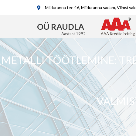
Miiduranna tee 46, Miiduranna sadam, Viimsi va
OÜ RAUDLA
Aastast 1992
AAA Krediidireiting
METALLI TÖÖTLEMINE: TR
VALMIS