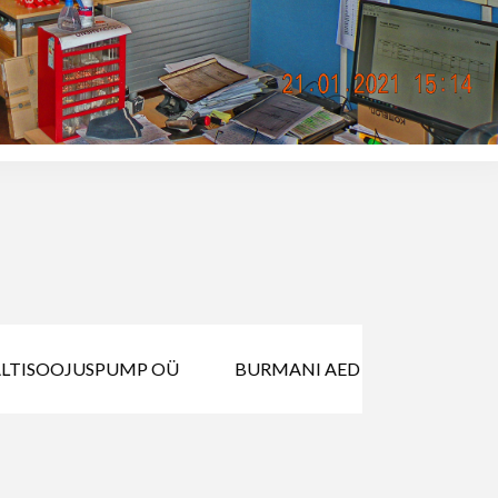
LTISOOJUSPUMP OÜ
BURMANI AED OÜ
GENIS