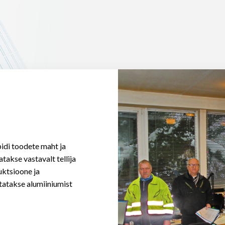
pidi toodete maht ja
atakse vastavalt tellija
uktsioone ja
statakse alumiiniumist