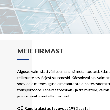
MEIE FIRMAST
Alguses valmistati väikesemahulisi metalltooteid. Edas
tellimuste arv järjest suurenesid. Käesoleval ajal valmist
soovidele mitmesuguseid metalltooteid, sh teraskonstr
transportööre. Tehakse freesimis- ja treimistöid, valmi
ja roostevaba metallist tooteid.
OÜ Raudla alustas tegevust 1992 aastal.