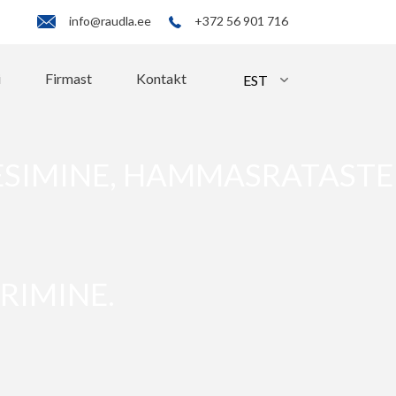
info@raudla.ee
+372 56 901 716
i
Firmast
Kontakt
EESIMINE, HAMMASRATASTE
RIMINE.