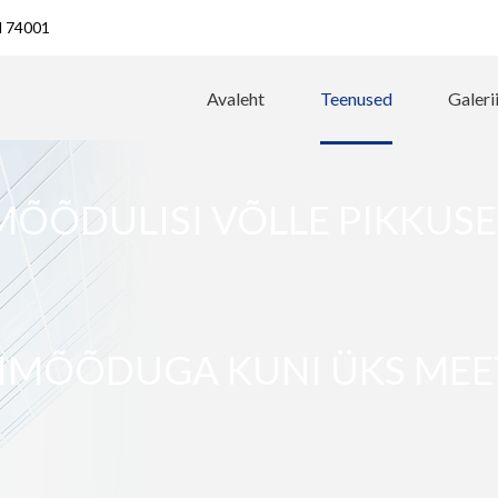
ld 74001
Avaleht
Teenused
Galeri
ÕÕDULISI VÕLLE PIKKUSEG
IMÕÕDUGA KUNI ÜKS MEE