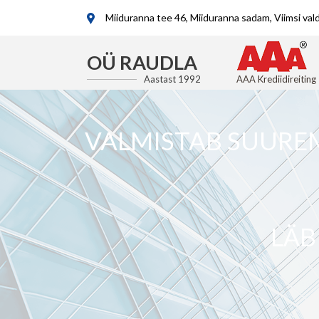
Miiduranna tee 46, Miiduranna sadam, Viimsi va
OÜ RAUDLA
Aastast 1992
AAA Krediidireiting
VALMISTAB SUUREM
LÄB