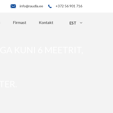
info@raudla.ee
+372 56 901 716
i
Firmast
Kontakt
A KUNI 6 MEETRIT,
TER.