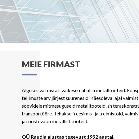
MEIE FIRMAST
Alguses valmistati väikesemahulisi metalltooteid. Edas
tellimuste arv järjest suurenesid. Käesoleval ajal valmist
soovidele mitmesuguseid metalltooteid, sh teraskonstr
transportööre. Tehakse freesimis- ja treimistöid, valmi
ja roostevaba metallist tooteid.
OÜ Raudla alustas tegevust 1992 aastal.