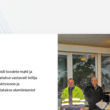
pidi toodete maht ja
atakse vastavalt tellija
uktsioone ja
statakse alumiiniumist