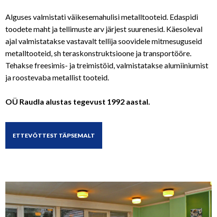
Alguses valmistati väikesemahulisi metalltooteid. Edaspidi
toodete maht ja tellimuste arv järjest suurenesid. Käesoleval
ajal valmistatakse vastavalt tellija soovidele mitmesuguseid
metalltooteid, sh teraskonstruktsioone ja transportööre.
Tehakse freesimis- ja treimistöid, valmistatakse alumiiniumist
ja roostevaba metallist tooteid.
OÜ Raudla alustas tegevust 1992 aastal.
ETTEVÕTTEST TÄPSEMALT