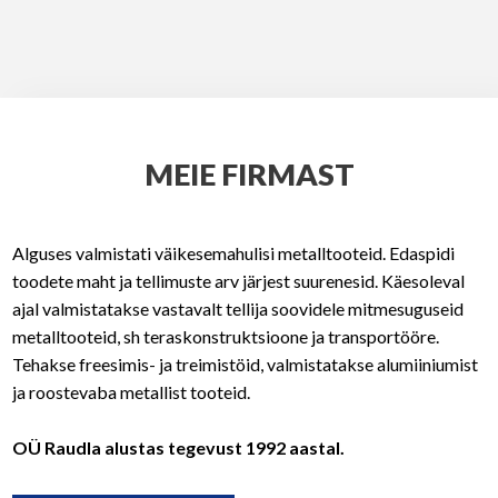
MEIE FIRMAST
Alguses valmistati väikesemahulisi metalltooteid. Edaspidi
toodete maht ja tellimuste arv järjest suurenesid. Käesoleval
ajal valmistatakse vastavalt tellija soovidele mitmesuguseid
metalltooteid, sh teraskonstruktsioone ja transportööre.
Tehakse freesimis- ja treimistöid, valmistatakse alumiiniumist
ja roostevaba metallist tooteid.
OÜ Raudla alustas tegevust 1992 aastal.