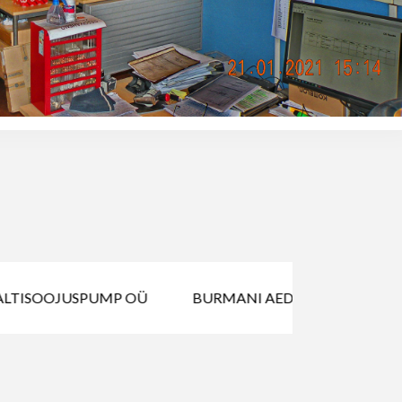
LTISOOJUSPUMP OÜ
BURMANI AED OÜ
GENIS