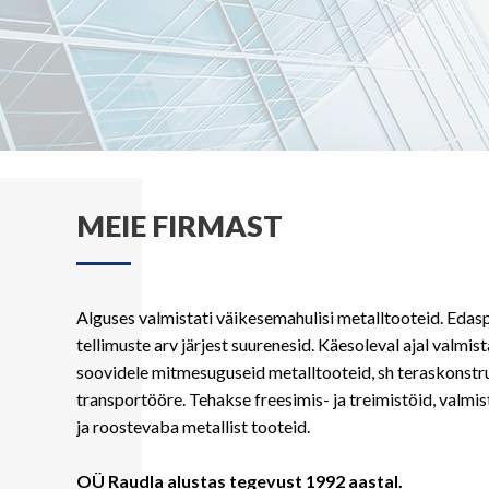
MEIE FIRMAST
Alguses valmistati väikesemahulisi metalltooteid. Edas
tellimuste arv järjest suurenesid. Käesoleval ajal valmist
soovidele mitmesuguseid metalltooteid, sh teraskonstr
transportööre. Tehakse freesimis- ja treimistöid, valmi
ja roostevaba metallist tooteid.
OÜ Raudla alustas tegevust 1992 aastal.