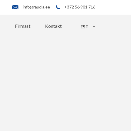
info@raudla.ee
+372 56 901 716
i
Firmast
Kontakt