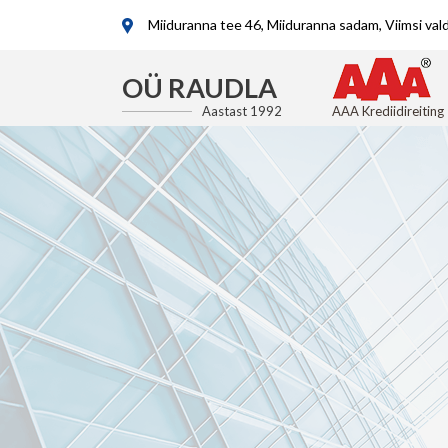
Miiduranna tee 46, Miiduranna sadam, Viimsi va
OÜ RAUDLA
Aastast 1992
AAA Krediidireiting