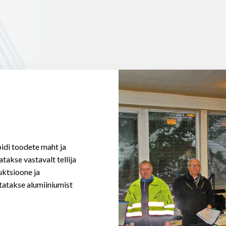
pidi toodete maht ja
atakse vastavalt tellija
uktsioone ja
statakse alumiiniumist