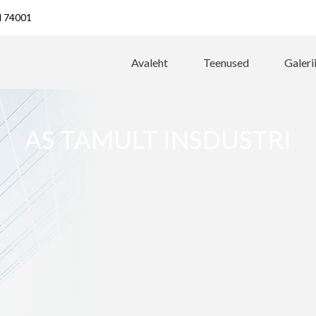
ld 74001
Avaleht
Teenused
Galeri
AS TAMULT INSDUSTRI