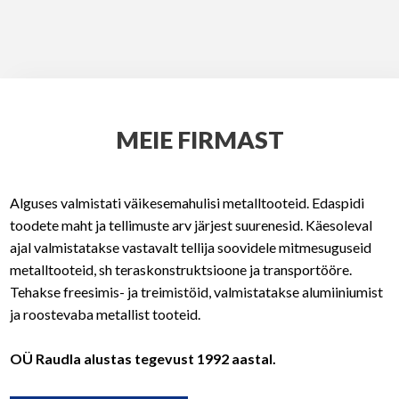
MEIE FIRMAST
Alguses valmistati väikesemahulisi metalltooteid. Edaspidi
toodete maht ja tellimuste arv järjest suurenesid. Käesoleval
ajal valmistatakse vastavalt tellija soovidele mitmesuguseid
metalltooteid, sh teraskonstruktsioone ja transportööre.
Tehakse freesimis- ja treimistöid, valmistatakse alumiiniumist
ja roostevaba metallist tooteid.
OÜ Raudla alustas tegevust 1992 aastal.