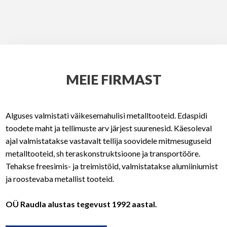
MEIE FIRMAST
Alguses valmistati väikesemahulisi metalltooteid. Edaspidi
toodete maht ja tellimuste arv järjest suurenesid. Käesoleval
ajal valmistatakse vastavalt tellija soovidele mitmesuguseid
metalltooteid, sh teraskonstruktsioone ja transportööre.
Tehakse freesimis- ja treimistöid, valmistatakse alumiiniumist
ja roostevaba metallist tooteid.
OÜ Raudla alustas tegevust 1992 aastal.