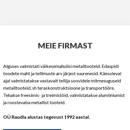
MEIE FIRMAST
Alguses valmistati väikesemahulisi metalltooteid. Edaspidi
toodete maht ja tellimuste arv järjest suurenesid. Käesoleval
ajal valmistatakse vastavalt tellija soovidele mitmesuguseid
metalltooteid, sh teraskonstruktsioone ja transportööre.
Tehakse freesimis- ja treimistöid, valmistatakse alumiiniumist
ja roostevaba metallist tooteid.
OÜ Raudla alustas tegevust 1992 aastal.