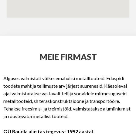
MEIE FIRMAST
Alguses valmistati väikesemahulisi metalltooteid. Edaspidi
toodete maht ja tellimuste arv järjest suurenesid. Käesoleval
ajal valmistatakse vastavalt tellija soovidele mitmesuguseid
metalltooteid, sh teraskonstruktsioone ja transportööre.
Tehakse freesimis- ja treimistöid, valmistatakse alumiiniumist
ja roostevaba metallist tooteid.
OÜ Raudla alustas tegevust 1992 aastal.